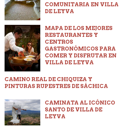
COMUNITARIA EN VILLA
DE LEYVA
MAPA DE LOS MEJORES
RESTAURANTES Y
CENTROS
GASTRONÓMICOS PARA
COMER Y DISFRUTAR EN
VILLA DE LEYVA
CAMINO REAL DE CHIQUIZA Y
PINTURAS RUPESTRES DE SÁCHICA
CAMINATA AL ICÓNICO
SANTO DE VILLA DE
LEYVA