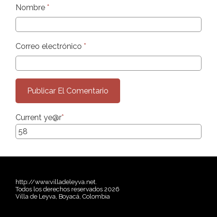
Nombre
*
Correo electrónico
*
Current ye
@r
*
http://www.villadeleyva.net.
Todos los derechos reservados 2026
Villa de Leyva, Boyacá, Colombia