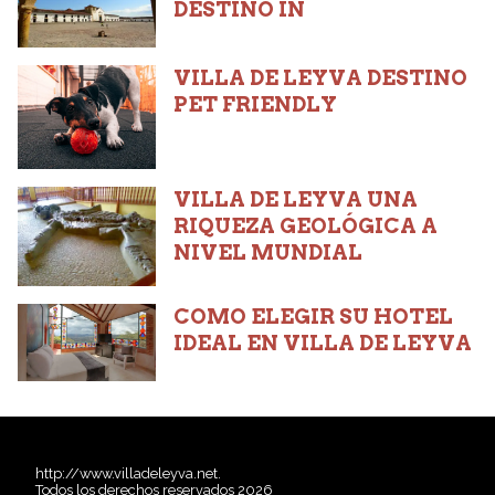
DESTINO IN
VILLA DE LEYVA DESTINO
PET FRIENDLY
VILLA DE LEYVA UNA
RIQUEZA GEOLÓGICA A
NIVEL MUNDIAL
COMO ELEGIR SU HOTEL
IDEAL EN VILLA DE LEYVA
http://www.villadeleyva.net.
Todos los derechos reservados 2026