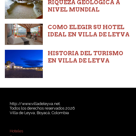
RIQUEZA GEOLÓGICA A
NIVEL MUNDIAL
COMO ELEGIR SU HOTEL
IDEAL EN VILLA DE LEYVA
HISTORIA DEL TURISMO
EN VILLA DE LEYVA
http://www.villadeleyva.net.
Todos los derechos reservados 2026
Villa de Leyva, Boyacá, Colombia
Hoteles