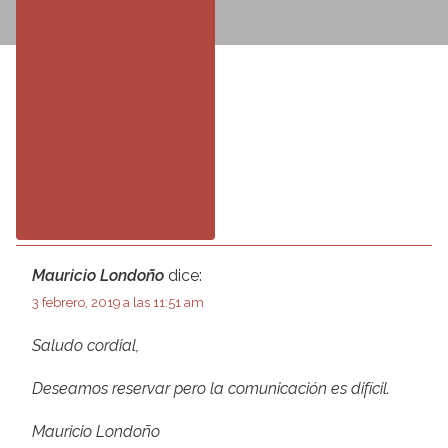
Celular:
Mauricio Londoño
dice:
3152356745
3 febrero, 2019 a las 11:51 am
Teléfono:
Saludo cordial,
(8)7320325
Deseamos reservar pero la comunicación es difícil.
Dirección:
Mauricio Londoño
Cra. 11 # 11 - 77