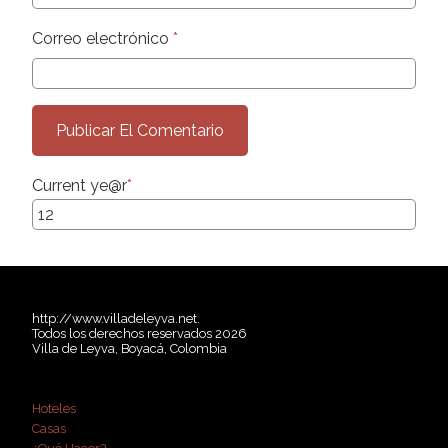
Correo electrónico
*
Current ye
@r
*
http://www.villadeleyva.net.
Todos los derechos reservados 2026
Villa de Leyva, Boyacá, Colombia
Hoteles
Casas