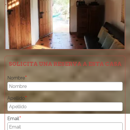
SOLICITA UNA RESERVA A ESTA CASA
*
Nombre
*
Apellido
*
Email