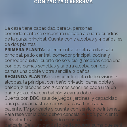
CONTACTA O RESERVA
La casa tiene capacidad para 15 personas
cómodamente se encuentra ubicada a cuatro cuadras
de la plaza principal. Cuenta con 7 alcobas y 4 baños; es
de dos plantas:
PRIMERA PLANTA:
se encuentra la sala auxiliar, sala
principal, patio central, comedor principal, cocina y
comedor auxiliar, cuarto de servicio, 3 alcobas cada una
con dos camas sencillas y la otra alcoba con dos
camas una doble y otra sencilla, 2 baños.
SEGUNDA PLANTA:
se encuentra sala de televisión, 4
alcobas, la principal con baño privado, cama doble y
balcón, 2 alcobas con 2 camas sencillas cada una, un
baño y 1 alcoba con balcón y cama doble.
Cuenta con BBQ, sala de juegos, jardines, y capacidad
para paquear hasta 4 carros. La casa tiene agua
caliente, TV por cable y cuenta con servicio de Internet.
Para reservar la casa deben cancelar el 50% por ciento
del valor total, consignando en una cuenta
bancaria. Dejar un depósito de
$100.000
, suma que será