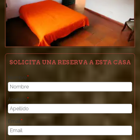
SOLICITA UNA RESERVA A ESTA CASA
*
Nombre
*
Apellido
*
Email