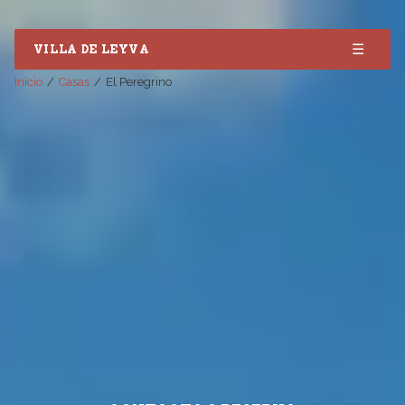
☰
VILLA DE LEYVA
Inicio
Casas
El Peregrino