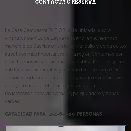
CONTACTA O RESERVA
La Casa Campestre DI FIORI está ubicada, a solo
5 minutos de Villa de Leyva (en carro) en el hermoso
municipio de Sáchica,en un lugar tranquilo y cerca de los
atractivos más importantes de la región.Contamos con
ocho hermosas habitaciones,una habitación doble,cinco
habitaciones cuádruples y dos habitaciones para seis
personas;todas con baño privado,tv cable,wi-fi.Incluye
desayuno tipo buffet.Contamos con Zona
Delicatessen,Zona de Camping,parqueadero y zonas
verdes.
CAPACIDAD PARA 2-4-6-8-10 PERSONAS