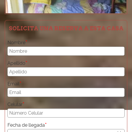
SOLICITA UNA RESERVA A ESTA CASA
*
Nombre
*
Apellido
*
Email
*
Celular
*
Fecha de llegada