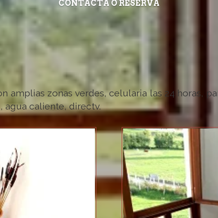
CONTACTA O RESERVA
n amplias zonas verdes, celularia las 24 horas, pa
agua caliente, directv.